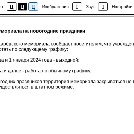
ет:
Изображения:
Звук:
Настройки:
Ц
Ц
Ц
Новости
емориала на новогодние праздники
арёвского мемориала сообщает посетителям, что учрежден
отать по следующему графику:
да и 1 января 2024 года - выходной;
да и далее - работа по обычному графику.
годних праздников территория мемориала закрываться не б
существляться в штатном режиме.