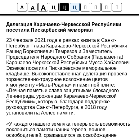
A
A
Новости
A
Ц
Ц
Ц
Делегация Карачаево-Черкесской Республики
посетила Пискарёвский мемориал
23 Февраля 2021 года в рамках визита в Санкт-
Петербург Глава Карачаево-Черкесской Республики
Рашид Бориспиевич Темрезов и Заместитель
Председателя Народного Собрания (Парламента)
Карачаево-Черкесской Республики Мусса Хабалевич
Экзеков посетили Пискарёвское мемориальное
кладбище. Высокопоставленная делегация провела
торжественно-траурное возложение цветов
к монументу «Мать-Родина» и памятной плите:
«Вечная память и слава защитникам блокадного
Ленинграда, уроженцам Карачаево-Черкесской
Республики», которую, благодаря поддержке
руководства Санкт-Петербурга, в 2018 году
установили на Аллее памяти.
«У каждого нашего земляка теперь есть возможность
поклониться памяти наших героев, воинов-
освободителей, сражавшихся за освобождение