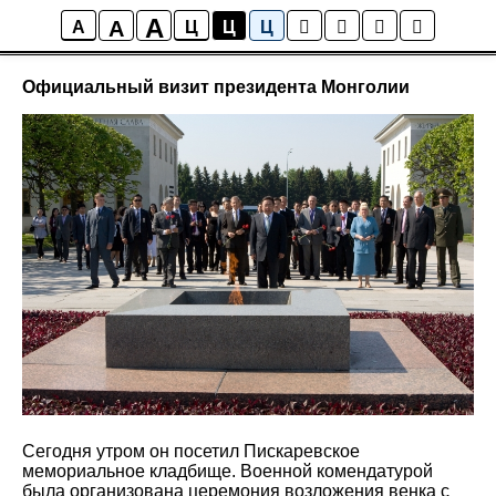
A
A
Новости
A
Ц
Ц
Ц
Официальный визит президента Монголии
Сегодня утром он посетил Пискаревское
мемориальное кладбище. Военной комендатурой
была организована церемония возложения венка с