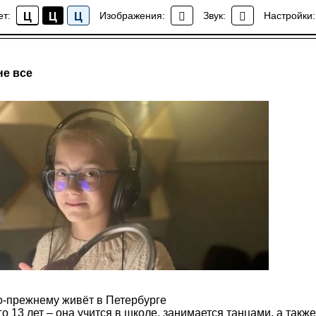
ет:
Изображения:
Звук:
Настройки:
Ц
Ц
Ц
Новости
не все
-прежнему живёт в Петербурге
о 13 лет – она учится в школе, занимается танцами, а такж