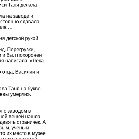
писи Таня делала
ла на заводе и
остоянно сдавала
ишла …
ня детской рукой
ид. Перегрузки,
и и был похоронен
ня написала: «Лёка
 отца, Василии и
сала Таня на букве
чевы умерли».
я с заводом в
аней вещей нашла
девять страничек. А
овым, учёным
то их место в музее
ых и с неохотой