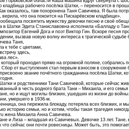
ов Горьковской области наша машина вдруг свернула с шос
о кладбища рабочего посёлка Шатки, – переносится в про
Как оказалось, там похоронена Таня Савичева. Я была потря
 верила, что она покоится на Пискарёвском кладбище».
пообещала посвятить мужеству девочки песню и своё обещ
та в Шатки Эдита Станиславовна исполнила «Балладу о Тан
мпозитор Евгений Дога и поэт Виктор Гин. Вскоре песня пр
ении, вызвав новую волну интереса к трагической судьбе 
ичева Таня,
а к тебе с цветами,
 встречу здесь,
ава лес».
 который проходил прямо на огромной поляне, собрались п
 Сбор от выступления стал первым взносом в сооружение 
присвоено звание почётного гражданина посёлка Шатки, ко
егодня.
Шатки и родственники Тани Савичевой, которые сейчас жив
ванный в честь родного брата Тани – Михаила, и его семь
Тане, но и ищут могилы близких, ушедших из жизни до войны
ани, умершего в 1936-м.
енница, она пережила блокаду, потеряла всех близких, и м
ко историю семьи, но и хотим, чтобы такая трагедия никогд
f.ru жена Михаила Анна Савичева.
ане и Лиза – младшая из Савичевых. Девочке 13 лет. Тане, 
к что сейчас они почти ровесницы. Может быть, это помогае