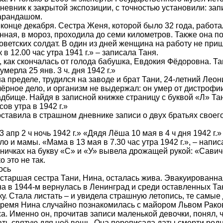
дневник к закрытой экспозиции, с точностью установили: за
арандашом.
конце декабря. Сестра Женя, которой было 32 года, работа
ная, в мороз, проходила до семи километров. Также она п
оветских солдат. В один из дней женщина на работу не пр
в 12.00 час утра 1941 г.» – записала Таня.
 как скончалась от голода бабушка, Евдокия Фёдоровна. Та
мерла 25 янв. 3 ч. дня 1942 г.»
а пределе, трудился на заводе и брат Тани, 24-летний Леон
чёрное дело, и организм не выдержал: он умер от дистрофи
дбище. Найдя в записной книжке страницу с буквой «Л» Та
сов утра в 1942 г.»
оставила в страшном дневнике записи о двух братьях своего
 апр 2 ч ночь 1942 г.» «Дядя Лёша 10 мая в 4 ч дня 1942 г.»
ло и мамы. «Мама в 13 мая в 7.30 час утра 1942 г.», – напи
аничках на букву «С» и «У» вывела дрожащей рукой: «Сави
 это не так.
ось
старшая сестра Тани, Нина, осталась жива. Эвакуированна
на в 1944-м вернулась в Ленинград и среди оставленных Т
у. Стала листать – и увидела страшную летопись, те самые 
 время Нина случайно познакомилась с майором Львом Рак
. Именно он, прочитав записи маленькой девочки, понял, ч
ать святую для неё вещь. Она переписала даты смерти родн