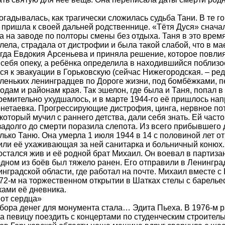
огадывалась, как трагически сложилась судьба Тани. В те го
 пришла к своей дальней родственнице. «Тётя Дуся» снача
а на заводе по полторы смены без отдыха. Таня в это вре
лела, страдала от дистрофии и была такой слабой, что в ма
огда Евдокия Арсеньева и приняла решение, которое повл
с себя опеку, а ребёнка определила в находившийся поблизо
ся к эвакуации в Горьковскую (сейчас Нижегородская. – ред.
аленьких ленинградцев по Дороге жизни, под бомбёжками, п
одам и районам края. Так эшелон, где была и Таня, попал в
ремительно ухудшалось, и в марте 1944-го её пришлось нап
нетаевка. Прогрессирующие дистрофия, цинга, нервное по
 который мучил с раннего детства, дали себя знать. Ей част
задолго до смерти поразила слепота. Из всего прибывшего 
олько Таню. Она умерла 1 июля 1944 в 14 с половиной лет от
или её ухаживающая за ней санитарка и больничный конюх.
 остался жив и её родной брат Михаил. Он воевал в партизан
одном из боёв был тяжело ранен. Его отправили в Ленингра
нградской области, где работал на почте. Михаил вместе с
972-м на торжественном открытии в Шатках стелы с барель
ками её дневника.
 от сердца»
сбора денег для монумента стала… Эдита Пьеха. В 1976-м 
 певицу поездить с концертами по студенческим строител