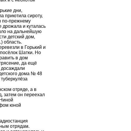
рькие дни,
ла приютила сироту,
мя по-прежнему
е дрожала и куталась
ияло на дальнейшую
сти детский дом,
) область.
еревезли в Горький и
 посёлок Шатки. Но
равить в дом
трясение, да ещё
о досаждали
детского дома № 48
 туберкулёза
ском отряде, а в
д, затем он переехал
 Ниной
ефом юной
радиостанция
ьным отрядам.