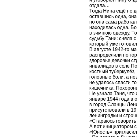
отдала…
Тогда Нина ещё не д
оставшись одна, она
но она сама работал
находилась одна. Бо
в зимнюю одежду. Т
судьбу Тани: сняла 
который уже готовил
В августе 1942-го м
распределили по гор
здоровье девочки ст
инвалидов в селе По
костный туберкулёз,
головные боли, а не
не удалось спасти т
кишечника. Похорон
Не узнала Таня, что
январе 1944 года в 
в город Сланцы Лени
присутствовали в 1
ленинградки и строч
«Стараюсь говорить
А вот инициатором 
«Юность» пригласила