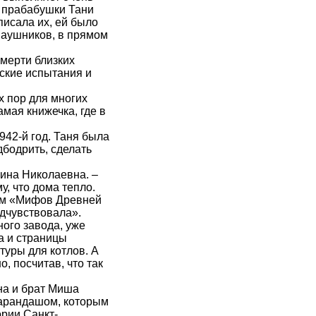
й прабабушки Тани
писала их, ей было
 наушников, в прямом
мерти близких
еские испытания и
х пор для многих
амая книжечка, где в
942-й год. Таня была
дбодрить, сделать
Нина Николаевна. –
у, что дома тепло.
том «Мифов Древней
едчувствовала».
ого завода, уже
а и страницы
туры для котлов. А
, посчитав, что так
на и брат Миша
карандашом, которым
ории Санкт-