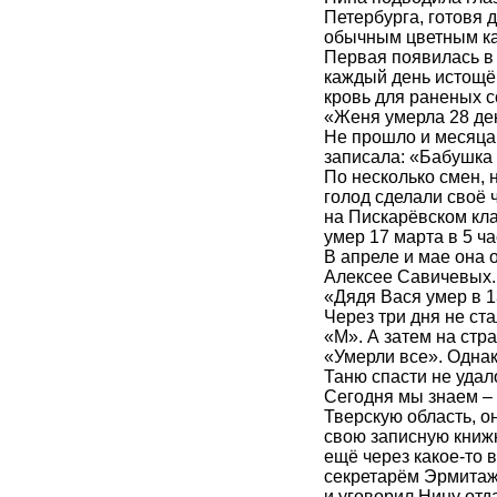
Петербурга, готовя 
обычным цветным к
Первая появилась в 
каждый день истощён
кровь для раненых с
«Женя умерла 28 дек 
Не прошло и месяца,
записала: «Бабушка у
По несколько смен, н
голод сделали своё 
на Пискарёвском кла
умер 17 марта в 5 ча
В апреле и мае она 
Алексее Савичевых.
«Дядя Вася умер в 13
Через три дня не ста
«М». А затем на стр
«Умерли все». Однако
Таню спасти не удал
Сегодня мы знаем – 
Тверскую область, о
свою записную книжк
ещё через какое-то
секретарём Эрмитажа
и уговорил Нину отд