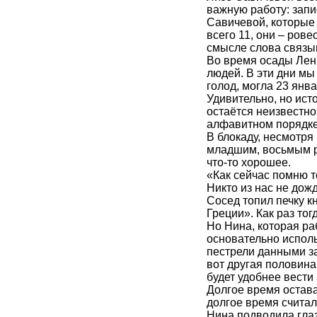
важную работу: зап
Савичевой, которые 
всего 11, они – ров
смысле слова связыв
Во время осады Лени
людей. В эти дни мы
голод, могла 23 янв
Удивительно, но ист
остаётся неизвестной
алфавитном порядке
В блокаду, несмотря
младшим, восьмым ре
что-то хорошее.
«Как сейчас помню т
Никто из нас не дож
Сосед топил печку 
Греции». Как раз тог
Но Нина, которая ра
основательно исполь
пестрели данными за
вот другая половина,
будет удобнее вести 
Долгое время остав
долгое время счита
Нина подводила глаз