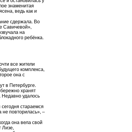
се и остановилась у
шлое знаменитая
сена, ведь как и
ание сдержала. Во
е Савичевой»,
озвучала на
блокадного ребёнка.
очти все жители
будущего комплекса,
торое она с
ут в Петербурге.
я бережно хранят
. Недавно удалось
ы сегодня стараемся
а не повторилась», –
когда она вела свой
т Лизе,