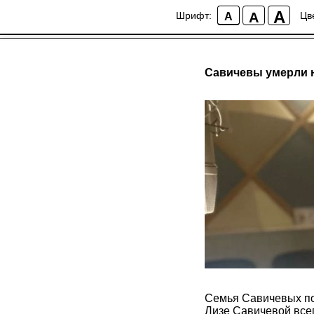
A
A
Шрифт:
Цв
A
Савичевы умерли 
Семья Савичевых по
Лизе Савичевой всег