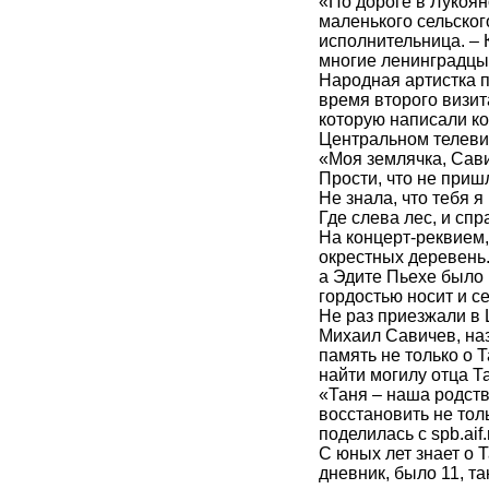
«По дороге в Лукоян
маленького сельског
исполнительница. – 
многие ленинградцы,
Народная артистка 
время второго визи
которую написали ко
Центральном телевид
«Моя землячка, Сав
Прости, что не пришл
Не знала, что тебя я
Где слева лес, и спр
На концерт-реквием,
окрестных деревень.
а Эдите Пьехе было 
гордостью носит и с
Не раз приезжали в 
Михаил Савичев, наз
память не только о 
найти могилу отца Т
«Таня – наша родств
восстановить не толь
поделилась с spb.ai
С юных лет знает о Т
дневник, было 11, та