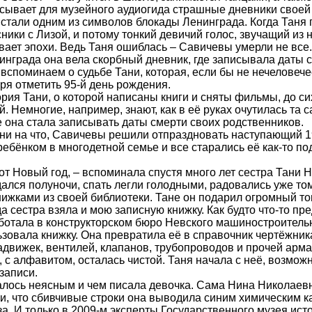
исывает для музейного аудиогида страшные дневники свое
стали одним из символов блокады Ленинграда. Когда Таня 
есники с Лизой, и потому тонкий девичий голос, звучащий из
ает эпохи. Ведь Таня ошиблась – Савичевы умерли не все.
нграда она вела скорбный дневник, где записывала даты с
 вспоминаем о судьбе Тани, которая, если бы не нечеловеч
аря отметить 95-й день рождения.
ория Тани, о которой написаны книги и сняты фильмы, до си
. Немногие, например, знают, как в её руках очутилась та с
 она стала записывать даты смерти своих родственников.
 ни на что, Савичевы решили отпраздновать наступающий 1
бёнком в многодетной семье и все старались её как-то по
от Новый год, – вспоминала спустя много лет сестра Тани 
дался полуночи, спать легли голодными, радовались уже том
книжками из своей библиотеки. Тане он подарил огромный 
да сестра взяла и мою записную книжку. Как будто что-то пр
ботала в конструкторском бюро Невского машиностроительн
зовала книжку. Она превратила её в справочник чертёжник
движек, вентилей, клапанов, трубопроводов и прочей арма
 с алфавитом, осталась чистой. Таня начала с неё, возможно
записи.
алось неясным и чем писала девочка. Сама Нина Николаев
ли, что сбивчивые строки она выводила синим химическим 
а. И только в 2009-м эксперты Государственного музея ист