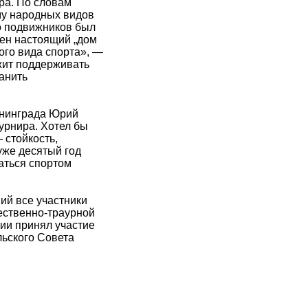
ра. По словам
му народных видов
го подвижников был
ен настоящий „дом
ого вида спорта», —
жит поддерживать
анить
енинграда Юрий
урнира. Хотел бы
 стойкость,
уже десятый год
аться спортом
ий все участники
ественно-траурной
ии принял участие
льского Совета