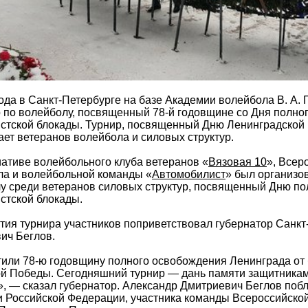
ода в Санкт-Петербурге на базе Академии волейбола В. А.
 по волейболу, посвященный 78-й годовщине со Дня полно
стской блокады. Турнир, посвященный Дню Ленинградской
ает ветеранов волейбола и силовых структур.
иативе волейбольного клуба ветеранов «
Вязовая 10
», Всер
а и волейбольной команды «
Автомобилист
» был организо
олу среди ветеранов силовых структур, посвященный Дню п
стской блокады.
тия турнира участников поприветствовал губернатор Санкт
ич Беглов.
тили 78-ю годовщину полного освобождения Ленинграда от
й Победы. Сегодняшний турнир — дань памяти защитникам
, — сказал губернатор. Александр Дмитриевич Беглов поб
и Российской Федерации, участника команды Всероссийско