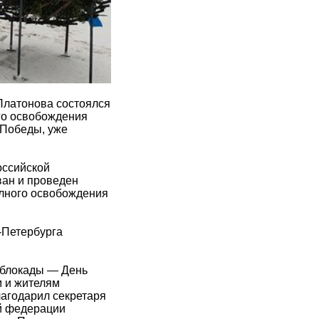
 Платонова состоялся
го освобождения
 Победы, уже
оссийской
ван и проведен
олного освобождения
-Петербурга
 блокады — День
 и жителям
лагодарил секретаря
й федерации