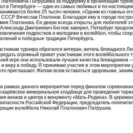
Платоновича Патрушева за поддержку в организации турни
бол в Петербурге — один из самых любимых и по-настояще
 занимаются более 25 тысяч человек. «Одним из главных е
 СССР Вячеслав Платонов. Благодаря ему в городе постро
ия Платонова. Ее двери всегда открыты для любителей эт
. Александр Дмитриевич Беглов заверил, Петербург продол
 вовлечения подростков и молодежи в волейбол, чтобы сохр
колений и победные традиции Петербурга.
астникам турнира обратился ветеран, житель блокадного Л
ередать огромный привет участникам этого волейбольного т
воей игре они использовали лучшие качества блокадников —
и веру в победу. Я принимаю участие в этом мероприятии 
 что приглашают. Желаю всем оставаться здоровыми, заним
а в рамках данного мероприятия перед финалом соревнован
искарёвское мемориальное кладбище для проведения торж
ия венков и цветов к монументу «Мать-Родина». В церемон
зопасности Российской Федерации, председатель попечите
рации волейбола Николай Платонович Патрушев.