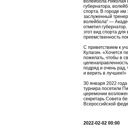
волейбола Николая 
губернатора, волей
спорта. В городе им
заслуженный тренер
волейбола“ — Академ
отметил губернатор
этот вид спорта для
преемственность по
С приветствием к уч
Кулагин. «Хочется п
пожелать, чтобы в с
целенаправленность 
подряд и очень рад,
и верить в лучшее!»
30 января 2022 год
турнира посетили П
церемонии возложен
секретарь Совета бе
Всероссийской феде
2022-02-02 00:00