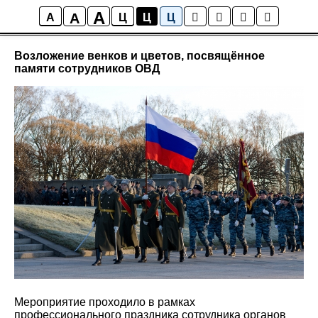
A
A
Новости
A
Ц
Ц
Ц
Возложение венков и цветов, посвящённое
памяти сотрудников ОВД
Мероприятие проходило в рамках
профессионального праздника сотрудника органов