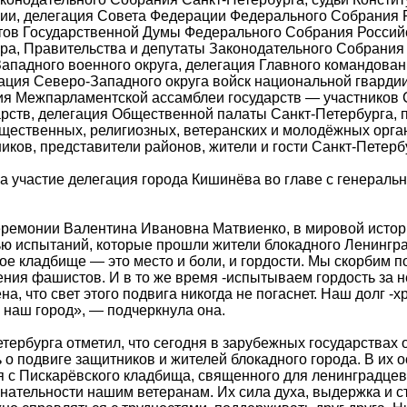
ии, делегация Совета Федерации Федерального Собрания 
тов Государственной Думы Федерального Собрания Россий
ора, Правительства и депутаты Законодательного Собрания
Западного военного округа, делегация Главного командова
ация Северо-Западного округа войск национальной гварди
ия Межпарламентской ассамблеи государств — участников
рств, делегация Общественной палаты Санкт-Петербурга, 
щественных, религиозных, ветеранских и молодёжных орга
иков, представители районов, жители и гости Санкт-Петерб
а участие делегация города Кишинёва во главе с генерал
еремонии Валентина Ивановна Матвиенко, в мировой истори
ью испытаний, которые прошли жители блокадного Ленингр
ое кладбище — это место и боли, и гордости. Мы скорбим п
ения фашистов. И в то же время -испытываем гордость за
а, что свет этого подвига никогда не погаснет. Наш долг -
 наш город», — подчеркнула она.
тербурга отметил, что сегодня в зарубежных государствах
о подвиге защитников и жителей блокадного города. В их 
 с Пискарёвского кладбища, священного для ленинградцев
нательности нашим ветеранам. Их сила духа, выдержка и 