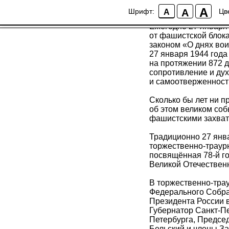
27 января - День 
A
A
Шрифт:
Цв
A
Ежегодно 27 января
от фашистской блок
законом «О днях вои
27 января 1944 года
на протяжении 872 д
сопротивление и дух
и самоотверженност
Сколько бы лет ни п
об этом великом со
фашистскими захват
Традиционно 27 янв
торжественно-траур
посвящённая 78-й г
Великой Отечествен
В торжественно-тра
Федерального Собра
Президента России 
Губернатор Санкт-П
Петербурга, Предсе
Бельский и члены За