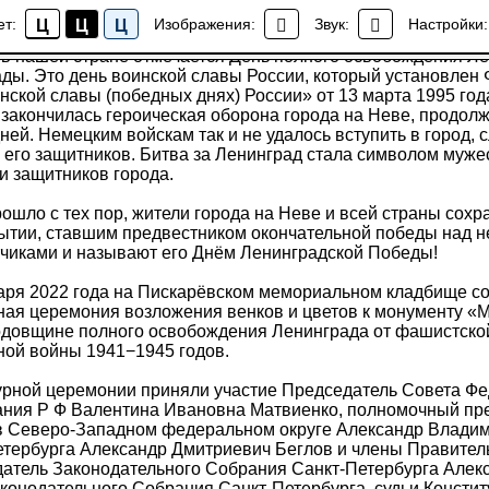
полного освобождения Ленинграда от фашистской блок
ет:
Изображения:
Звук:
Настройки:
Ц
Ц
Ц
Новости
 в нашей стране отмечается День полного освобождения Л
ады. Это день воинской славы России, который установле
нской славы (победных днях) России» от 13 марта 1995 год
 закончилась героическая оборона города на Неве, продо
ней. Немецким войскам так и не удалось вступить в город, 
 его защитников. Битва за Ленинград стала символом муже
и защитников города.
рошло с тех пор, жители города на Неве и всей страны сох
бытии, ставшим предвестником окончательной победы над н
чиками и называют его Днём Ленинградской Победы!
аря 2022 года на Пискарёвском мемориальном кладбище с
ная церемония возложения венков и цветов к монументу «М
одовщине полного освобождения Ленинграда от фашистско
ной войны 1941−1945 годов.
урной церемонии приняли участие Председатель Совета Ф
ния Р Ф Валентина Ивановна Матвиенко, полномочный пр
в Северо-Западном федеральном округе Александр Владим
етербурга Александр Дмитриевич Беглов и члены Правитель
датель Законодательного Собрания Санкт-Петербурга Алек
конодательного Собрания Санкт-Петербурга, судьи Консти