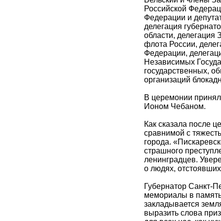
Российской Федерац
Федерации и депута
делегация губернат
области, делегация 
флота России, делег
Федерации, делегац
Независимых Госуда
государственных, об
организаций блокадн
В церемонии принял
Ионом Чебаном.
Как сказала после ц
сравнимой с тяжест
города. «Пискаревск
страшного преступл
ленинградцев. Уверен
о людях, отстоявших
Губернатор Санкт-Пе
мемориалы в память 
закладывается земля
выразить слова приз