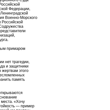
Российской
ской Федерации,
 Ленинградской
ния Военно-Морского
и Российской
 Содружества
представители
низаций,
урга.
ьным примаром
и нет трагедии,
ада и защитники
о жертвам этого
 несломленных
хранить память
 открываются
основание
 места. «Хочу
стойкость — пример