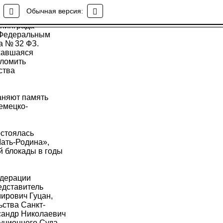
ады
Обычная версия:
енинграда
н Федеральным
а № 32 ФЗ.
лжавшаяся
сломить
ства
раняют память
емецко-
остоялась
ать-Родина»,
й блокады в годы
едерации
едставитель
ирович Гуцан,
ства Санкт-
сандр Николаевич
туционного Суда