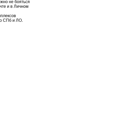
ожно не бояться
чте и в Личном
мплексов
о СПб и ЛО.