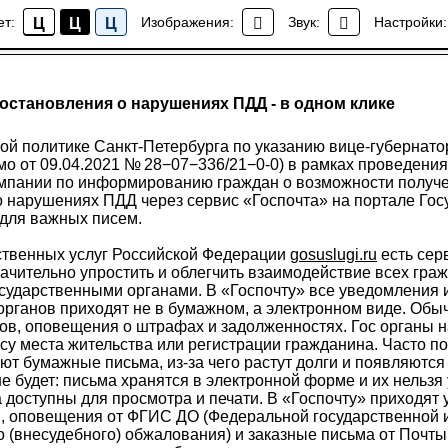
ет:
Изображения:
Звук:
Настройки:
Ц
Ц
Ц
Новости
остановления о нарушениях ПДД - в одном клике
ой политике Санкт-Петербурга по указанию вице-губернато
ьмо от 09.04.2021 № 28−07−336/21−0-0) в рамках проведени
пании по информированию граждан о возможности получе
 нарушениях ПДД через сервис «Госпочта» на портале Гос
 для важных писем.
ственных услуг Российской Федерации
gosuslugi.ru
есть сер
ачительно упростить и облегчить взаимодействие всех гра
осударственными органами. В «Госпочту» все уведомления 
органов приходят не в бумажном, а электронном виде. Обыч
ов, оповещения о штрафах и задолженностях. Гос органы 
у места жительства или регистрации гражданина. Часто п
ют бумажные письма, из-за чего растут долги и появляютс
не будет: письма хранятся в электронной форме и их нельзя 
а доступны для просмотра и печати. В «Госпочту» приходят
и, оповещения от ФГИС ДО (Федеральной государственной
 (внесудебного) обжалования) и заказные письма от Почты 