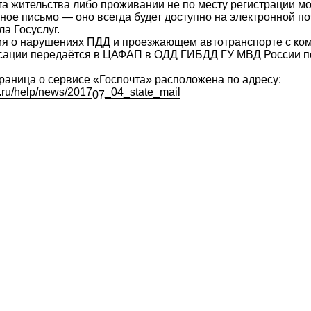
а жительства либо проживании не по месту регистрации м
ное письмо — оно всегда будет доступно на электронной по
ла Госуслуг.
я о нарушениях ПДД и проезжающем автотранспорте с ко
ации передаётся в ЦАФАП в ОДД ГИБДД ГУ МВД России п
аница о сервисе «Госпочта» расположена по адресу:
.ru/help/news/2017
_04_state_mail
07
Made on
Tilda