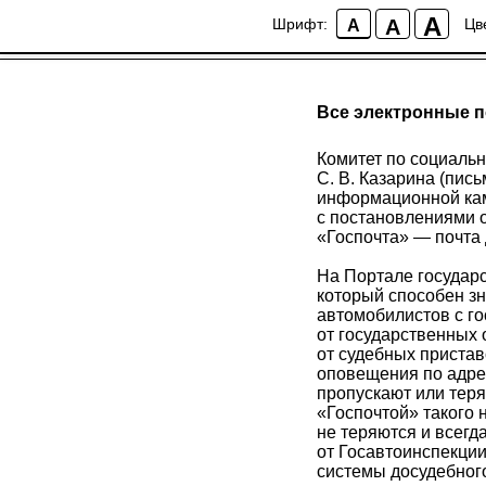
A
A
Шрифт:
Цв
A
Все электронные п
Комитет по социальн
С. В. Казарина (пис
информационной кам
с постановлениями о
«Госпочта» — почта
На Портале государ
который способен зн
автомобилистов с г
от государственных 
от судебных пристав
оповещения по адрес
пропускают или теря
«Госпочтой» такого 
не теряются и всегд
от Госавтоинспекци
системы досудебного