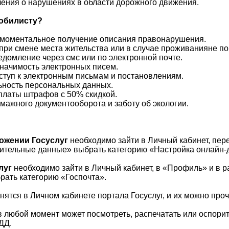
ления о нарушениях в области дорожного движения.
мобилисту?
 моментальное получение описания правонарушения.
при смене места жительства или в случае проживанияне по
домление через смс или по электронной почте.
начимость электронных писем.
ступ к электронным письмам и постановлениям.
ность персональных данных.
платы штрафов с 50% скидкой.
ажного документооборота и заботу об экологии.
ожении Госуслуг
необходимо зайти в Личный кабинет, пер
нительные данные» выбрать категорию «Настройка онлайн-
луг
необходимо зайти в Личный кабинет, в «Профиль» и в 
рать категорию «Госпочта».
нятся в Личном кабинете портала Госуслуг, и их можно про
 любой момент может посмотреть, распечатать или оспори
ДД.