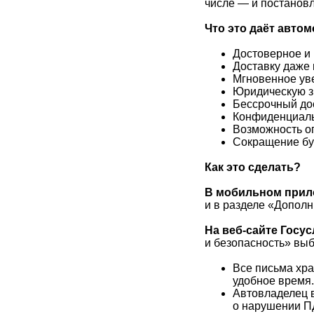
числе — и постанов
Что это даёт авто
Достоверное и
Доставку даже 
Мгновенное уве
Юридическую з
Бессрочный до
Конфиденциаль
Возможность о
Сокращение бум
Как это сделать?
В мобильном прил
и в разделе «Допол
На веб-сайте Госус
и безопасность» выб
Все письма хра
удобное время.
Автовладелец в
о нарушении П