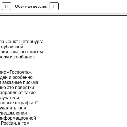
Обычная версия:
ра Санкт-Петербурга
я публичной
ния заказных писем
услуги сообщает:
вис «Госпочта»,
ждан и особенно
и заказные письма
но это повестки
направляют такие
олучатели
я новые штрафы. С
удалить, они
 уведомления
 информационной
России, в том