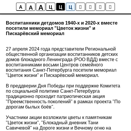
A
A
Новости
A
Ц
Ц
Ц
Воспитанники детдомов 1940-х и 2020-х вместе
посетили мемориал "Цветок жизни" и
Пискарёвский мемориал
27 апреля 2024 года представители Региональной
общественной организации воспитанников детских
домов блокадного Ленинграда (РОО ВДД) вместе с
воспитанниками восьми Центров семейного
воспитания Санкт-Петербурга посетили мемориал
"Цветок жизни" и Пискарёвский мемориал.
В преддверии Дня Победы при поддержке Комитета
по социальной политике Санкт-Петербурга
традиционно проходит патриотическая акция
"Преемственность поколений" в рамках проекта "По
дорогам былых боёв".
Участники акции возложили цветы к памятникам
"Цветок жизни", "Блокадный дневник Тани
Савичевой" на Дороге жизни и Вечному огню на