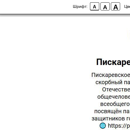
Пискарёвский мемо
A
A
Шрифт:
Цв
A