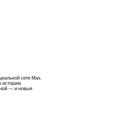
циальной сети Max.
в историю
пной — и новые