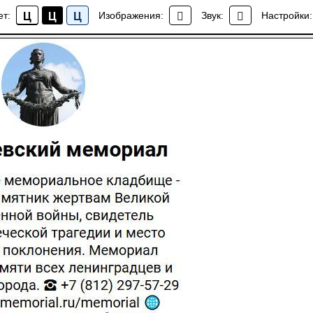
риал запустил официальный канал в социальной сети
ет:
Изображения:
Звук:
Настройки:
Ц
Ц
Ц
Новости