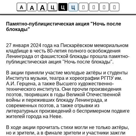
A
A
Новости
A
Ц
Ц
Ц
Памятно-публицистическая акция "Ночь после
блокады"
27 января 2024 года на Пискарёвском мемориальном
кладбище в честь 80-летия полного освобождения
Ленинграда от фашистской блокады прошла памятно-
публицистическая акция "Ночь после блокады".
В акции приняли участие молодые актёры и студенты
Института музыки, театра и хореографии РГПУ им.
А.И. Герцена, а также Высшего художественно-
технического института. Они прочли произведения
поэтов, творивших в годы Великой Отечественной
войны и переживших блокаду Ленинграда, и
современных поэтов, а также отрывки из
литературных произведений о беспримерном подвиге
жителей города на Неве.
В ходе акции прочитать стихи могли не только актёры,
но и зрители, а в финале зрители и участники зажгли