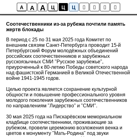
A
A
Новости
A
Ц
Ц
Ц
Соотечественники из-за рубежа почтили память
жертв блокады
В период с 25 по 31 мая 2025 года Комитет по
внешним связям Санкт-Петербурга проводит 15-й
Петербургский Форум молодёжных объединений
российских соотечественников и зарубежных
русскоязычных СМИ "Русское зарубежье",
приуроченный к 80-летию Победы советского народа
над фашистской Германией в Великой Отечественной
войне 1941-1945 годов.
Целью проекта является сохранение культурной
общности и повышение профессионального уровня
молодого поколения зарубежных соотечественников
по направлениям "Лидерство" и "СМИ".
30 мая 2025 года на Пискарёвском мемориальном
кладбище соотечественники, проживающие за
рубежом, провели церемонию возложения венка и
цветов к монументу "Мать-Родина" под звуки