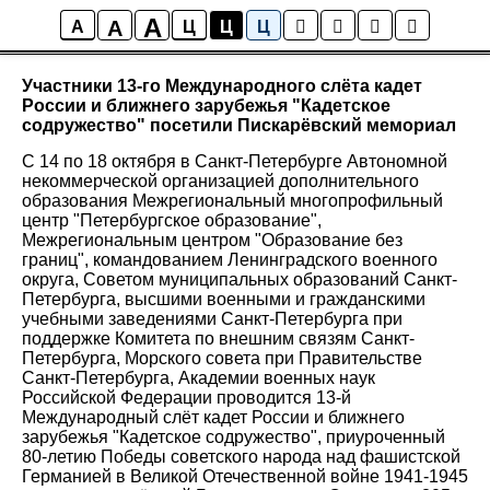
A
A
Новости
A
Ц
Ц
Ц
Участники 13-го Международного слёта кадет
России и ближнего зарубежья "Кадетское
содружество" посетили Пискарёвский мемориал
С 14 по 18 октября в Санкт-Петербурге Автономной
некоммерческой организацией дополнительного
образования Межрегиональный многопрофильный
центр "Петербургское образование",
Межрегиональным центром "Образование без
границ", командованием Ленинградского военного
округа, Советом муниципальных образований Санкт-
Петербурга, высшими военными и гражданскими
учебными заведениями Санкт-Петербурга при
поддержке Комитета по внешним связям Санкт-
Петербурга, Морского совета при Правительстве
Санкт-Петербурга, Академии военных наук
Российской Федерации проводится 13-й
Международный слёт кадет России и ближнего
зарубежья "Кадетское содружество", приуроченный
80-летию Победы советского народа над фашистской
Германией в Великой Отечественной войне 1941-1945