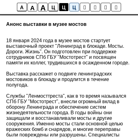
A
A
Новости
A
Ц
Ц
Ц
Анонс выставки в музее мостов
18 января 2024 года в музее мостов стартует
выставочный проект "Ленинград в блокаде. Мосты.
Дороги. Жизнь". Он подготовлен при поддержке
сотрудников СПб ГБУ "Мостотрест" и посвящен
памяти их коллег, трудившихся в осажденном городе.
Выставка расскажет о подвиге ленинградских
мостовиков в блокаду и продлится в течение
полугода.
Службы "Ленмосттреста", как в то время назывался
СПб ГБУ "Мостотрест", внесли огромный вклад в
оборону Ленинграда и обеспечение систем
жизнедеятельности города. В годы войны они
защищали и восстанавливали мосты и другие
сооружения. Именно мосты стали основной целью
вражеских бомб и снарядов, и многие переправы
были повреждены или разрушены. Специалисты