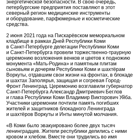
энергетической безопасности. В свою очередь,
петербургские предприятия поставляют в этот
северный регион медицинские инструменты
и оборудование, парфюмерные и косметические
средства.
2 июня 2021 года на Пискарёвском мемориальном
кладбище в рамках Дней Республики Коми
в Санкт‑Петербурге делегации Республики Коми
и Санкт-Петербурга провели торжественно-траурную
церемонию возложения венков и цветов к подножию
монумента «Мать-Родина» и памятным плитам
сыновьям и дочерям Республики Коми и шахтёрам
Воркуты, отдавшим свои жизни на фронтах, в блокаде
и шахтах Заполярья, защищая и согревая Город-
Фронт Ленинград. Церемонию возглавили губернатор
Санкт‑Петербурга Александр Дмитриевич Беглов
и глава Республики Коми Владимир Викторович Уйба.
Участники церемонии почтили память погибших
жителей и защитников блокадного Ленинграда
и шахтёров Воркуты и Инты минутой молчания.
«В Коми было эвакуировано более двух тысяч
ленинградцев. Жители республики делились с ними
кровом и хлебом. Вместе они трудились во имя