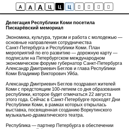
A
A
Новости
A
Ц
Ц
Ц
Делегация Республики Коми посетила
Пискарёвский мемориал
Экономика, культура, туризм и работа с молодежью —
основные направления сотрудничества
Санкт‑Петербурга и Республики Коми. План
мероприятий по его развитию — дорожную карту —
подписали на Петербургском международном
экономическом форуме губернатор Санкт‑Петербурга
Александр Дмитриевич Беглов и глава Республики
Коми Владимир Викторович Уйба.
Александр Дмитриевич Беглов поздравил жителей
Коми с предстоящим 100-летием со дня образования
республики, которое будет отмечаться 22 августа
этого года. Сейчас в Санкт‑Петербурге проходят Дни
Республики Коми, в рамках которых открылась
выставка, посвященная созданию Воркутинского
музыкально-драматического театра.
Республика — партнер Петербурга в обеспечении