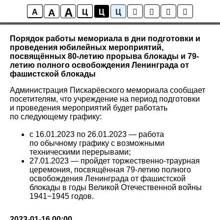
A
A
Новости
A
Ц
Ц
Ц
Порядок работы мемориала в дни подготовки и
проведения юбилейных мероприятий,
посвящённых 80-летию прорыва блокады и 79-
летию полного освобождения Ленинграда от
фашистской блокады
Администрация Пискарёвского мемориала сообщает
посетителям, что учреждение на период подготовки
и проведения мероприятий будет работать
по следующему графику:
с 16.01.2023 по 26.01.2023 — работа
по обычному графику с возможными
техническими перерывами;
27.01.2023 — пройдет торжественно-траурная
церемония, посвящённая 79-летию полного
освобождения Ленинграда от фашистской
блокады в годы Великой Отечественной войны
1941−1945 годов.
2023-01-16 00:00