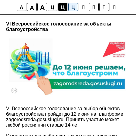
A
A
Новости
A
Ц
Ц
Ц
VI Всероссийское голосование за объекты
благоустройства
VI Всероссийское голосование за выбор объектов
благоустройства пройдет до 12 июня на платформе
zagorodsreda.gosuslugi.ru. Принять участие может
любой россиянин старше 14 лет.
Именно жители выбирают, какие парки, площади,