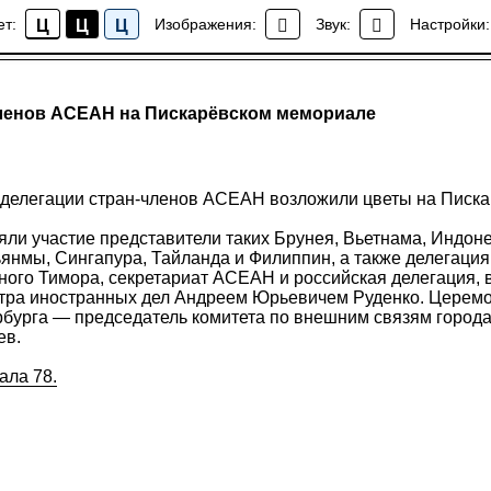
ет:
Изображения:
Звук:
Настройки:
Ц
Ц
Ц
Новости
членов АСЕАН на Пискарёвском мемориале
а делегации стран-членов АСЕАН возложили цветы на Писк
ли участие представители таких Брунея, Вьетнама, Индон
янмы, Сингапура, Тайланда и Филиппин, а также делегаци
ного Тимора, секретариат АСЕАН и российская делегация,
тра иностранных дел Андреем Юрьевичем Руденко. Церемо
рбурга — председатель комитета по внешним связям город
ев.
ала 78.