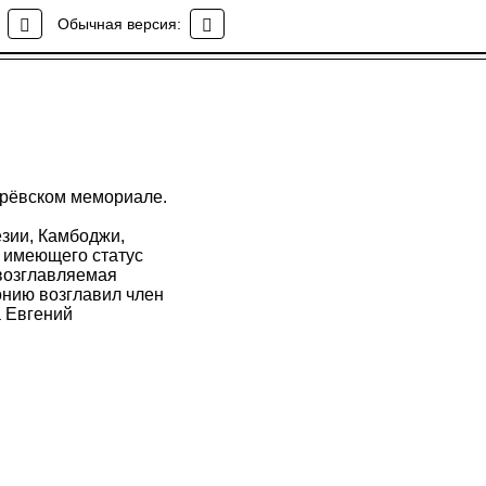
Обычная версия:
арёвском мемориале.
езии, Камбоджи,
я имеющего статус
 возглавляемая
нию возглавил член
а Евгений