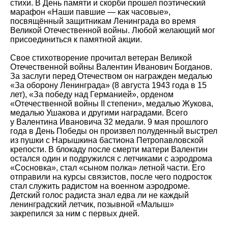
стихи. В День памяти и скорби прошел поэтический
марафон «Наши павшие — как часовые»,
посвящённый защитникам Ленинграда во время
Великой Отечественной войны. Любой желающий мог
присоединиться к памятной акции.
Свое стихотворение прочитал ветеран Великой
Отечественной войны Валентин Иванович Богданов.
За заслуги перед Отечеством он награжден медалью
«За оборону Ленинграда» (8 августа 1943 года в 15
лет), «За победу над Германией», орденом
«Отечественной войны II степени», медалью Жукова,
медалью Ушакова и другими наградами. Всего
у Валентина Ивановича 32 медали. 9 мая прошлого
года в День Победы он произвел полуденный выстрел
из пушки с Нарышкина бастиона Петропавловской
крепости. В блокаду после смерти матери Валентин
остался один и подружился с летчиками с аэродрома
«Сосновка», стал «сыном полка» летной части. Его
отправили на курсы связистов, после чего подросток
стал служить радистом на военном аэродроме.
Детский голос радиста знал едва ли не каждый
ленинградский летчик, позывной «Малыш»
закрепился за ним с первых дней.