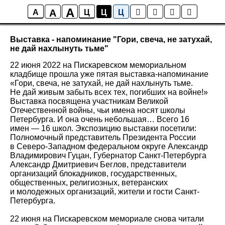
A
A
Новости
A
Ц
Ц
Ц
Выставка - напоминание "Гори, свеча, не затухай,
не дай нахлынуть тьме"
22 июня 2022 на Пискаревском мемориальном
кладбище прошла уже пятая выставка-напоминание
«Гори, свеча, не затухай, не дай нахлынуть тьме.
Не дай живым забыть всех тех, погибших на войне!»
Выставка посвящена участникам Великой
Отечественной войны, чьи имена носят школы
Петербурга. И она очень небольшая… Всего 16
имен — 16 школ. Экспозицию выставки посетили:
Полномочный представитель Президента России
в Северо-Западном федеральном округе Александр
Владимирович Гуцан, Губернатор Санкт-Петербурга
Александр Дмитриевич Беглов, представители
организаций блокадников, государственных,
общественных, религиозных, ветеранских
и молодежных организаций, жители и гости Санкт-
Петербурга.
22 июня на Пискаревском мемориале снова читали