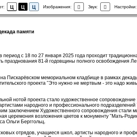
ет:
Изображения:
Звук:
Настройки:
Ц
Ц
Ц
Новости
декада памяти
в период с 18 по 27 января 2025 года проходит традицион
сть празднования 81-й годовщины полного освобождения Ле
а на Пискарёвском мемориальном кладбище в рамках дека
ительского проекта "Это нужно не мертвым - это надо жи
ьной нотой проекта стало художественное сопровождение 
 артистами народного и профессионального подразделений
рким заключением Художественного сопровождения стали м
ная церемония возложения цветов к монументу "Мать-Родин
са Ольги Берггольц.
сковых отрядов, учащиеся школ, артисты народного и проф