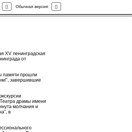
Обычная версия:
ная XV ленинградская
нинграда от
ды памяти прошли
вым!", завершившие
экскурсии
 Театра драмы имени
инута молчания и
а", в
ессионального