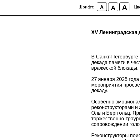
A
A
Шрифт:
Цв
A
XV Ленинградская 
В Санкт-Петербурге 
декада памяти в че
вражеской блокады.
27 января 2025 год
мероприятия просвет
декаду.
Особенно эмоционал
реконструкторами и
Ольги Берггольц. Я
торжественно-траур
сопровождении голо
Реконструкторы пои