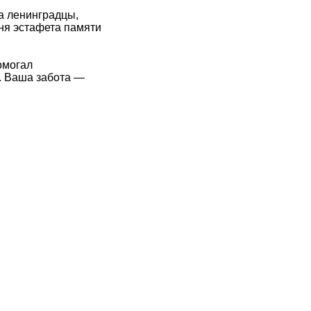
а ленинградцы,
дня эстафета памяти
омогал
. Ваша забота —