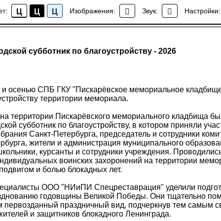
ет:
Изображения:
Звук:
Настройки:
Ц
Ц
Ц
Новости
дской субботник по благоустройству - 2026
 и осенью СПБ ГКУ "Пискарёвское мемориальное кладбище
устройству территории мемориала.
а на территории Пискарёвского мемориального кладбища б
кой субботник по благоустройству, в котором приняли учас
брания Санкт-Петербурга, председатель и сотрудники коми
ербурга, жители и администрация муниципального образов
школьники, курсанты и сотрудники учреждения. Проводилис
индивидуальных воинских захоронений на территории мемор
подвигом и болью блокадных лет.
ециалисты ООО "НИиПИ Спецреставрация" уделили подго
азднованию годовщины Великой Победы. Они тщательно пом
м первозданный праздничный вид, подчеркнув тем самым с
жителей и защитников блокадного Ленинграда.