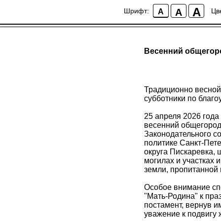
A
A
Шрифт:
Цв
A
Весенний общегоро
Традиционно весной
субботники по благо
25 апреля 2026 год
весенний общегородс
Законодательного со
политике Санкт-Пет
округа Пискаревка, 
могилах и участках 
земли, пропитанной 
Особое внимание сп
"Мать‑Родина" к пр
постамент, вернув и
уважение к подвигу 