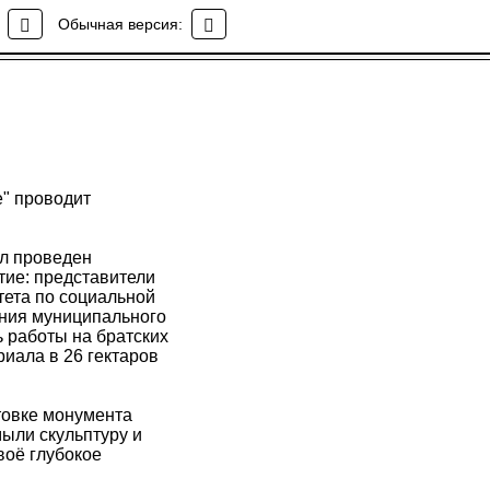
Обычная версия:
" проводит
ыл проведен
тие: представители
тета по социальной
ания муниципального
ь работы на братских
иала в 26 гектаров
товке монумента
ыли скульптуру и
воё глубокое