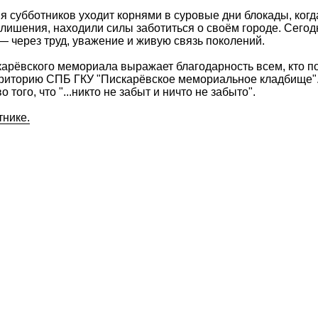
 субботников уходит корнями в суровые дни блокады, когд
 лишения, находили силы заботиться о своём городе. Сего
 через труд, уважение и живую связь поколений.
арёвского мемориала выражает благодарность всем, кто п
рриторию СПБ ГКУ "Пискарёвское мемориальное кладбище"
 того, что "...никто не забыт и ничто не забыто".
тнике.