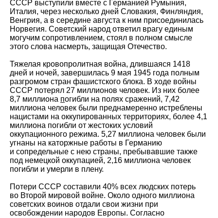
СССР выступили вместе с Германией Румыния,
Италия, через несколько дней Словакия, Финляндия,
Венгрия, а в середине августа к ним присоединилась
Норвегия. Советский народ ответил врагу единым
могучим сопротивлением, стоял в полном смысле
этого слова насмерть, защищая Отечество.
Тяжелая кровопролитная война, длившаяся 1418
дней и ночей, завершилась 9 мая 1945 года полным
разгромом стран фашистского блока. В ходе войны
СССР потерял 27 миллионов человек. Из них более
8,7 миллиона
п
огибли на полях сражений, 7,42
миллиона человек были преднамеренно истреблены
нацистами на оккупированных территориях, более 4,1
миллиона погибли от жестоких условий
оккупационного режима. 5,27 миллиона человек были
угнаны на каторжные работы в Германию
и сопредельные с нею страны, пребывавшие также
под немецкой оккупацией, 2,16 миллиона человек
погибли и умерли в плену.
Потери СССР составили 40% всех людских потерь
во Второй мировой войне. Около одного миллиона
советских воинов отдали свои жизни при
освобождении народов Европы. Согласно