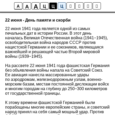
A
A
Новости
A
Ц
Ц
Ц
22 июня - День памяти и скорби
22 июня 1941 года является одной из самых
печальных дат в истории России. В этот день
началась Великая Отечественная война (1941−1945),
освободительная война народов СССР против
нацистской Германии и ее союзников, являющаяся
важнейшей и решающей частью Второй мировой
войны (1939−1945).
На рассвете 22 июня 1941 года фашистская Германия
без объявления войны напала на Советский Союз.
Ее авиация нанесла массированные удары
по аэродромам, железнодорожным узлам, военно-
морским базам, местам постоянной дислокации войск
и многим городам на глубину до 250−300 километров
от государственной границы.
К этому времени фашистской Германией были
порабощены многие европейские страны, и советский
народ принял на себя самый мощный удар. Против