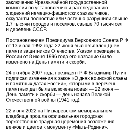
заключению Чрезвычайной государственной
комиссии по установлению и расследованию
злодеяний немецко-фашистских захватчиков,
оккупанты полностью или частично разрушили свыше
1,7 тысячи городов и поселков, свыше 70 тысяч сел
и деревень СССР.
Постановлением Президиума Верховного Совета Р Ф
от 13 июля 1992 года 22 июня был объявлен Днем
памяти защитников Отечества. Указом президента
России от 8 июня 1996 года его название было
изменено на День памяти и скорби.
24 октября 2007 года президент Р Ф Владимир Путин
подписал изменения в закон «О днях воинской славы
и памятных датах России», которыми в перечень
памятных дат была включена новая — 22 июня —
День памяти и скорби — день начала Великой
Отечественной войны (1941 год).
22 июня 2022 на Пискаревском мемориальном
кладбище прошла официальная городская
торжественно-траурная церемония возложения
венков и цветов к монументу «Мать-Родина».