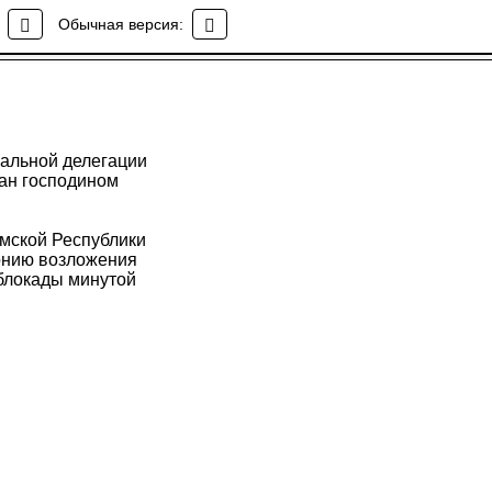
Обычная версия:
иальной делегации
тан господином
мской Республики
онию возложения
 блокады минутой