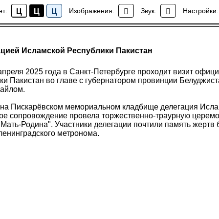
ет:
Изображения:
Звук:
Настройки:
Ц
Ц
Ц
Новости
цией Исламской Республики Пакистан
 апреля 2025 года в Санкт-Петербурге проходит визит офиц
ки Пакистан во главе с губернатором провинции Белуджис
айлом.
а на Пискарёвском мемориальном кладбище делегация Исла
вое сопровождение провела торжественно-траурную церем
"Мать-Родина". Участники делегации почтили память жертв
ленинградского метронома.