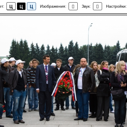
 проживающие за рубежом, посетили Пискаревский м
ет:
Изображения:
Звук:
Настройки:
Ц
Ц
Ц
Новости