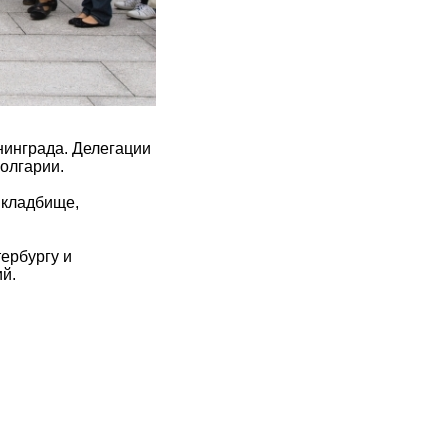
инграда. Делегации
Болгарии.
 кладбище,
ербургу и
й.