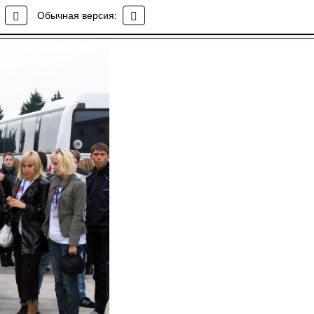
емориал
Обычная версия: