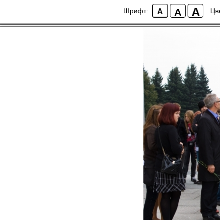
Соотечественники,
A
A
Шрифт:
Цв
A