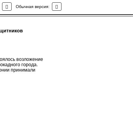
Обычная версия:
ащитников
тоялось возложение
окадного города.
монии принимали