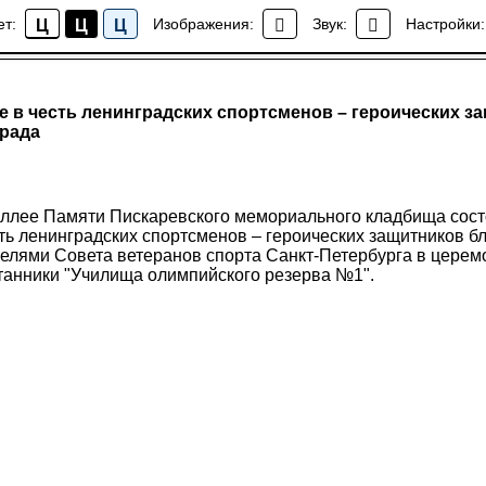
ет:
Изображения:
Звук:
Настройки:
Ц
Ц
Ц
Новости
е в честь ленинградских спортсменов – героических з
града
 Аллее Памяти Пискаревского мемориального кладбища сос
сть ленинградских спортсменов – героических защитников бл
телями Совета ветеранов спорта Санкт-Петербурга в цере
танники "Училища олимпийского резерва №1".