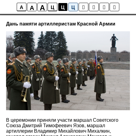
A
A
Новости
A
Ц
Ц
Ц
Дань памяти артиллеристам Красной Армии
В церемонии приняли участи маршал Советского
Союза Дмитрий Тимофеевич Язов, маршал
артиллерии Владимир Михайлович Михалкин,