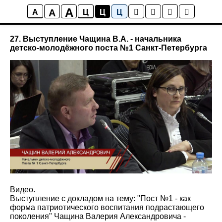
A
A
Мультимедиа
A
Ц
Ц
Ц
27. Выступление Чащина В.А. - начальника
детско-молодёжного поста №1 Санкт-Петербурга
Видео.
Выступление с докладом на тему: "Пост №1 - как
форма патриотического воспитания подрастающего
поколения" Чащина Валерия Александровича -