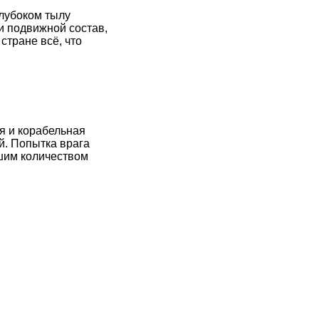
глубоком тылу
и подвижной состав,
стране всё, что
я и корабельная
й. Попытка врага
ьшим количеством