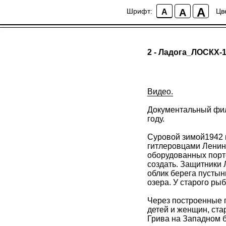
A
A
Шрифт:
Цв
A
2 - Ладога_ЛОСКХ-
Видео.
Документальный фил
году.
Суровой зимой1942 
гитлеровцами Ленин
оборудованных порт
создать. Защитники 
облик берега пустын
озера. У старого ры
Через построенные 
детей и женщин, ста
Грива на Западном б