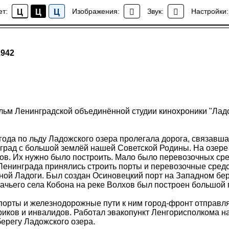
ет:
Изображения:
Звук:
Настройки:
Ц
Ц
Ц
Мультимедиа
1942
ьм Ленинградской объединённой студии кинохроники "Лад
года по льду Ладожского озера пролегала дорога, связавш
град с большой землёй нашей Советской Родины. На озере
ов. Их нужно было построить. Мало было перевозочных сре
Ленинграда принялись строить порты и перевозочные сред
ной Ладоги. Был создан Осиновецкий порт на Западном бе
бачьего села Кобона на реке Волхов был построен большой 
порты и железнодорожные пути к ним город-фронт отправля
риков и инвалидов. Работал эвакопункт Ленгорисполкома н
ерегу Ладожского озера.