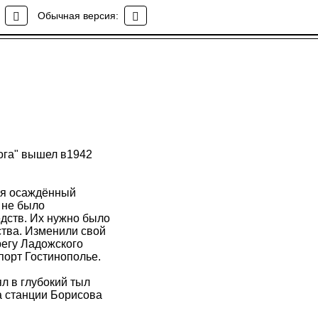
Обычная версия:
ога" вышел в1942
ая осаждённый
 не было
дств. Их нужно было
ства. Изменили свой
регу Ладожского
порт Гостинополье.
л в глубокий тыл
а станции Борисова