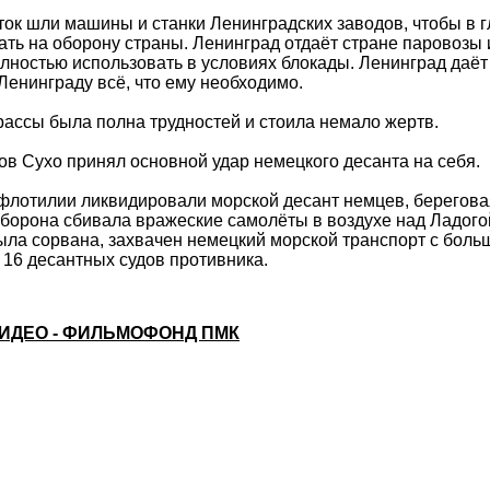
ток шли машины и станки Ленинградских заводов, чтобы в 
ть на оборону страны. Ленинград отдаёт стране паровозы 
лностью использовать в условиях блокады. Ленинград даёт 
Ленинграду всё, что ему необходимо.
ассы была полна трудностей и стоила немало жертв.
ров Сухо принял основной удар немецкого десанта на себя.
флотилии ликвидировали морской десант немцев, берегова
борона сбивала вражеские самолёты в воздухе над Ладого
ыла сорвана, захвачен немецкий морской транспорт с бол
16 десантных судов противника.
ИДЕО - ФИЛЬМОФОНД ПМК