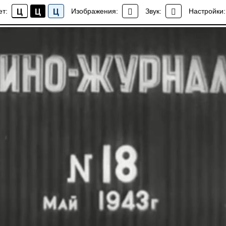
18 май 1943 года Ленинградской студии кинохроники
ет:
Изображения:
Звук:
Настройки:
Ц
Ц
Ц
Мультимедиа