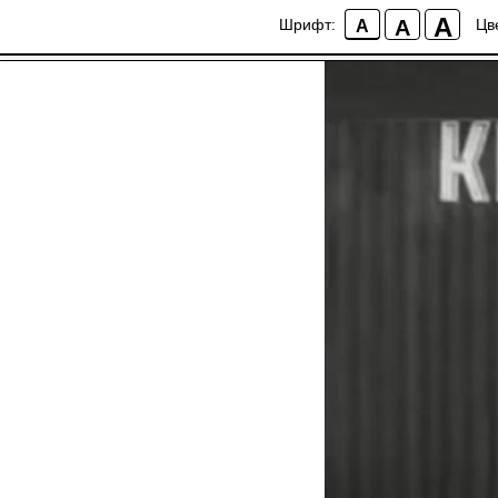
8 - Кино-журнал №
A
A
Шрифт:
Цв
A