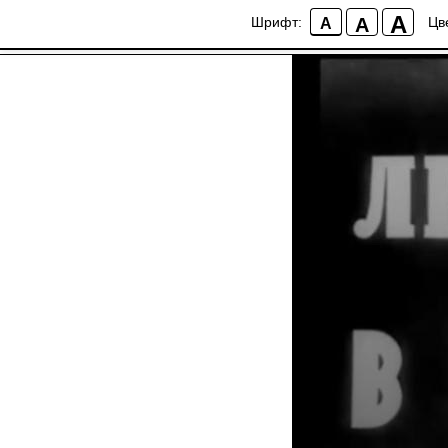
3 - Ленинград в б
A
A
Шрифт:
Цв
A