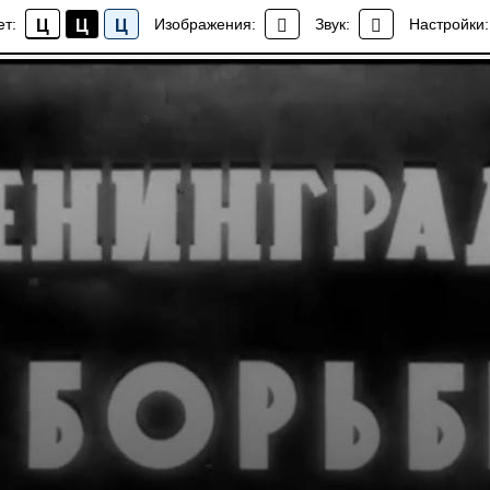
орьбе_ЛСКХ-1942
ет:
Изображения:
Звук:
Настройки:
Ц
Ц
Ц
Мультимедиа