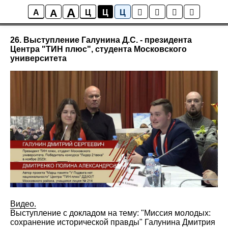
A
A
Мультимедиа
A
Ц
Ц
Ц
26. Выступление Галунина Д.С. - президента
Центра "ТИН плюс", студента Московского
университета
Видео.
Выступление с докладом на тему: "Миссия молодых:
сохранение исторической правды" Галунина Дмитрия