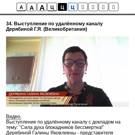
A
A
Мультимедиа
A
Ц
Ц
Ц
34. Выступление по удалённому каналу
Дерябиной Г.Я. (Великобритания)
Видео.
Выступление по удалённому каналу с докладом на
тему: "Сила духа блокадников бессмертна!"
Дерябиной Галины Яковлевны - представителя