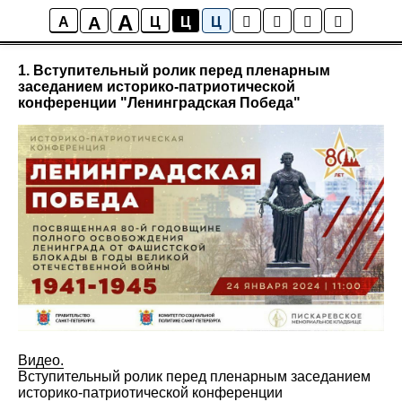
A
A
Мультимедиа
A
Ц
Ц
Ц
1. Вступительный ролик перед пленарным
заседанием историко-патриотической
конференции "Ленинградская Победа"
Видео.
Вступительный ролик перед пленарным заседанием
историко-патриотической конференции