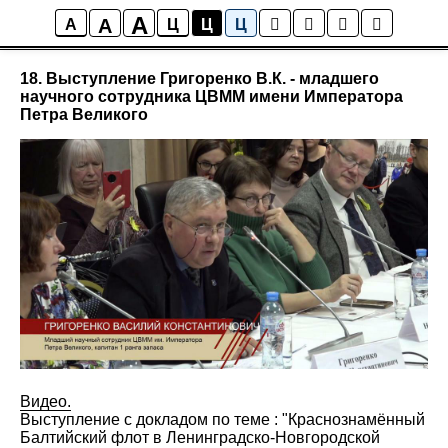
A
A
Мультимедиа
A
Ц
Ц
Ц
18. Выступление Григоренко В.К. - младшего
научного сотрудника ЦВММ имени Императора
Петра Великого
Видео.
Выступление с докладом по теме : "Краснознамённый
Балтийский флот в Ленинградско-Новгородской